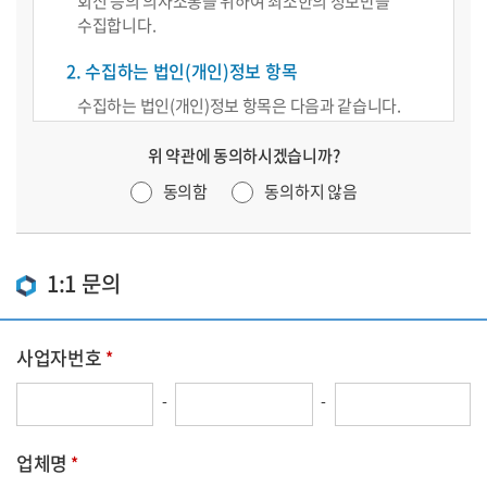
회신 등의 의사소통을 위하여 최소한의 정보만을
수집합니다.
2. 수집하는 법인(개인)정보 항목
수집하는 법인(개인)정보 항목은 다음과 같습니다.
*사업자번호, 업체명, 담당자 명, 원청사 명, 연락
위 약관에 동의하시겠습니까?
전화번호, 이메일 및 고객의 상담 내용
동의함
동의하지 않음
3. 법인(개인)정보의 보유 및 이용 기간
수집된 법인(개인)정보는 민원처리 목적으로만 보유 및
이용 됩니다. 수집된 정보는 목적달성 후 관련법에 의해
1:1 문의
3년간 보관 후 자동으로 삭제 되며, 고객의 요청시 즉시
삭제 합니다. 법인(개인)정보 삭제 시 재생이 불가능한
방법으로 삭제되며, 다른 법령에 의해 보관해야할 경우
사업자번호
별도의 저장장치에 안전하게 분리보관 됩니다.
-
-
4. 법인(개인)정보 수집 동의에 거부할 권리
정보주체는 법인(개인)정보의 수집 동의에 거부할
업체명
권리가 있으며, 익명으로 작성하실 수 있습니다. 다만