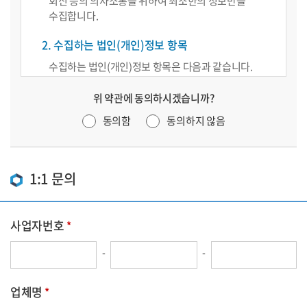
회신 등의 의사소통을 위하여 최소한의 정보만을
수집합니다.
2. 수집하는 법인(개인)정보 항목
수집하는 법인(개인)정보 항목은 다음과 같습니다.
*사업자번호, 업체명, 담당자 명, 원청사 명, 연락
위 약관에 동의하시겠습니까?
전화번호, 이메일 및 고객의 상담 내용
동의함
동의하지 않음
3. 법인(개인)정보의 보유 및 이용 기간
수집된 법인(개인)정보는 민원처리 목적으로만 보유 및
이용 됩니다. 수집된 정보는 목적달성 후 관련법에 의해
1:1 문의
3년간 보관 후 자동으로 삭제 되며, 고객의 요청시 즉시
삭제 합니다. 법인(개인)정보 삭제 시 재생이 불가능한
방법으로 삭제되며, 다른 법령에 의해 보관해야할 경우
사업자번호
별도의 저장장치에 안전하게 분리보관 됩니다.
-
-
4. 법인(개인)정보 수집 동의에 거부할 권리
정보주체는 법인(개인)정보의 수집 동의에 거부할
업체명
권리가 있으며, 익명으로 작성하실 수 있습니다. 다만