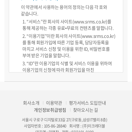
이 약관에서 사용하는 용어의 정의는 다음 각 호와
같습니다.
1. “서비스”란 회사의 사이트(www.srms.co.kr)를
통해 제공하는 각종 유료•무료의 컨텐츠를 말합니다.
2. “이용기업”이란 회사의 사이트(www.srms.co.kr)
를 통해 회원가입에 따른 기업 등록, 담당자등록을
마치고 서비스 신청 및 이용을 위한 ID, 비밀번호를
부여 받은 기업을 말합니다.
3. “ID”란 이용기업의 식별 및 서비스 이용을 위하여
이용기업의 신청에 따라 회원가입을 마친
이용기업에게 부여하는 문자 또는 숫자를 말합니다.
4. “비밀번호”란 ID에 따른 이용기업을 검증하기
위하여 회원가입 시에 이용기업이 등록한 문자 또는
숫자를 말합니다.
회사소개
이용약관
평가서비스 도입안내
5. “수수료”란 이용기업이 회사의 서비스 중에서 유료
개인정보취급방침
찾아오시는 길
서비스의 이용을 신청할 때 또는 해지 후 재신청할 때
당해 유료 서비스의 이용을 위하여 회사에 내야 할
서울시 구로구 디지털로33길 27(구로동,삼성IT밸리 8층)
요금을 말합니다.
사업자번호 : 105-86-28840
회사명 : (주)이크레더블
대표명 : 민영창
전화 : 02)2101-9100