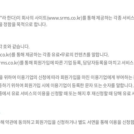
내
 한다)이 회사의 사이트(www.srms.co.kr)를 통해 제공하는 각종 서비
을 정함을 목적으로 합니다.
고객센터
각 호와 같습니다.
출
공지사항
s.co.kr)를 통해 제공하는 각종 유료•무료의 컨텐츠를 말합니다.
rms.co.kr)를 통해 회원가입에 따른 기업 등록, 담당자등록을 마치고 서비스 
평가자료 제출
협력업체 모집공고
제출(TAR/RMIS)
자주묻는 질문과 답변
 이용을 위하여 이용기업의 신청에 따라 회원가입을 마친 이용기업에게 부여하는
 검증하기 위하여 회원가입 시에 이용기업이 등록한 문자 또는 숫자를 말합니다.
기) 자료제출
1:1 상담요청
 중에서 유료 서비스의 이용을 신청할 때 또는 해지 후 재신청할 때 당해 유료
신청/진행 현황 조회
컨설팅 상담 요청
발급결과 조회
각종 양식 다운로드
)
r)를 통해 약관에 동의하고 회원가입을 신청하거나 별도 서면을 통해 이용을 신
자료 입력
이용약관