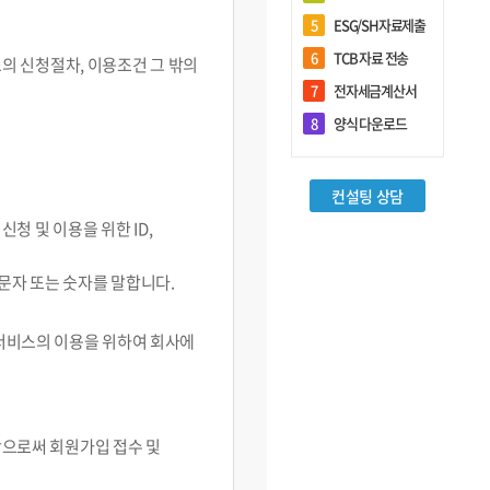
5
ESG/SH자료제출
6
TCB 자료 전송
스의 신청절차, 이용조건 그 밖의
7
전자세금계산서
회원관리
8
양식 다운로드
로그인
컨설팅 상담
신청 및 이용을 위한 ID,
회원가입
담당자 추가등록
 문자 또는 숫자를 말합니다.
아이디/비밀번호 찾기
 서비스의 이용을 위하여 회사에
기업정보 변경
담당자정보 변경
청함으로써 회원가입 접수 및
전체 담당자현황