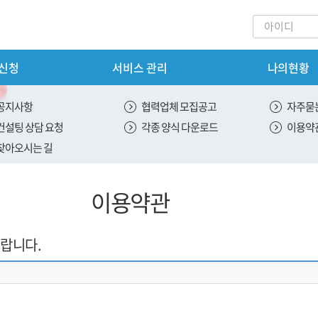
 신청
서비스 관리
나의현황
회원가입
내
서비스 신청
공지사항
협력업체 모집공고
자주묻는
컨설팅 상담 요청
각종 양식 다운로드
이용약
안내
신용 평가 서비스 신청
찾아오시는 길
스 안내
ESG 평가 서비스 신청
이용약관
안내
SH 평가 서비스 신청
 안내
랍니다.
절차
내
도입안내