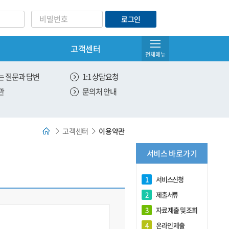
로그인
고객센터
아이디/비밀번호찾기
전체메뉴
서비스 관리
 질문과 답변
1:1 상담요청
관
문의처 안내
온라인 제출
유효한 서비스 조회
고객센터
이용약관
전체 서비스 조회
서비스 바로가기
DNA 제출용 원본출력
1
서비스신청
2
제출서류
3
자료 제출 및 조회
4
온라인 제출