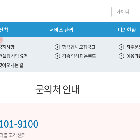
 신청
서비스 관리
나의현황
회원가입
내
서비스 신청
공지사항
협력업체 모집공고
자주묻는
컨설팅 상담 요청
각종 양식 다운로드
이용약
안내
신용 평가 서비스 신청
찾아오시는 길
스 안내
ESG 평가 서비스 신청
문의처 안내
안내
SH 평가 서비스 신청
 안내
절차
101-9100
내
레더블 고객센터
도입안내