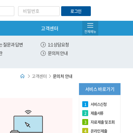
로그인
고객센터
아이디/비밀번호찾기
전체메뉴
서비스 관리
 질문과 답변
1:1 상담요청
관
문의처 안내
온라인 제출
유효한 서비스 조회
고객센터
문의처 안내
전체 서비스 조회
서비스 바로가기
DNA 제출용 원본출력
1
서비스신청
2
제출서류
3
자료 제출 및 조회
4
온라인 제출