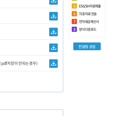
5
ESG/SH자료제출
6
TCB 자료 전송
7
전자세금계산서
회원관리
8
양식 다운로드
로그인
컨설팅 상담
회원가입
고서 pdf저장이 안되는경우)
담당자 추가등록
아이디/비밀번호 찾기
기업정보 변경
담당자정보 변경
전체 담당자현황