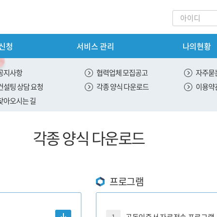
 신청
서비스 관리
나의현황
회원가입
내
서비스 신청
공지사항
협력업체 모집공고
자주묻는
컨설팅 상담 요청
각종 양식 다운로드
이용약
안내
신용 평가 서비스 신청
찾아오시는 길
스 안내
ESG 평가 서비스 신청
각종 양식 다운로드
안내
SH 평가 서비스 신청
 안내
절차
프로그램
내
도입안내