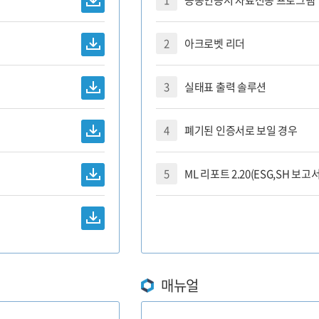
1
공동인증서 자료전송 프로그램
내
2
아크로벳 리더
고객센터
3
실태표 출력 솔루션
출
공지사항
4
폐기된 인증서로 보일 경우
평가자료 제출
협력업체 모집공고
5
ML 리포트 2.20(ESG,SH 보
제출(TAR/RMIS)
자주묻는 질문과 답변
기) 자료제출
1:1 상담요청
신청/진행 현황 조회
컨설팅 상담 요청
발급결과 조회
각종 양식 다운로드
매뉴얼
자료 입력
이용약관