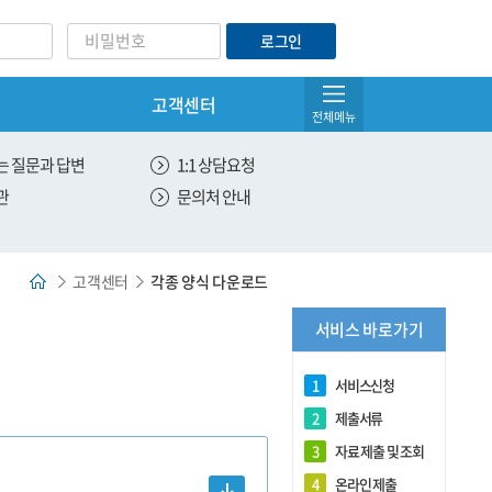
로그인
고객센터
아이디/비밀번호찾기
전체메뉴
서비스 관리
 질문과 답변
1:1 상담요청
관
문의처 안내
온라인 제출
유효한 서비스 조회
고객센터
각종 양식 다운로드
전체 서비스 조회
서비스 바로가기
DNA 제출용 원본출력
1
서비스신청
2
제출서류
3
자료 제출 및 조회
4
온라인 제출