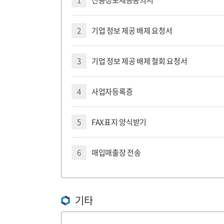
1
신용정보제공동의서
이용기관안
2
기업 정보 제공 배제 요청서
나의현황
3
기업 정보 제공 배제 철회 요청서
평가자료 제
4
사업자등록증
ESG/SH 
5
FAX표지 양식받기
분기별 부가세
PLUS(하반
6
매입매출장 전송
서비스상품 
서비스상품 
기타
원청사 추가