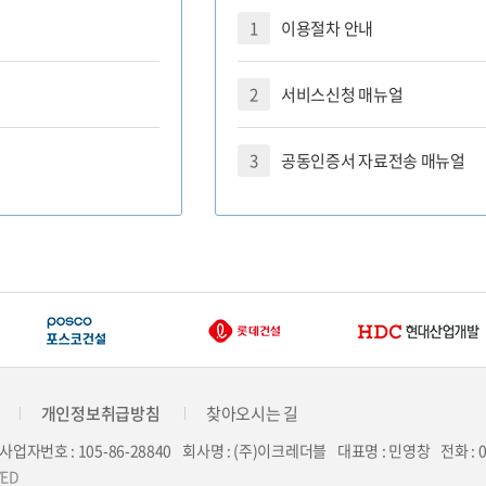
서 확인
문의처 안내
1
이용절차 안내
 모니터링
찾아오시는 길
2
서비스신청 매뉴얼
3
공동인증서 자료전송 매뉴얼
개인정보취급방침
찾아오시는 길
사업자번호 : 105-86-28840
회사명 : (주)이크레더블
대표명 : 민영창
전화 : 
VED