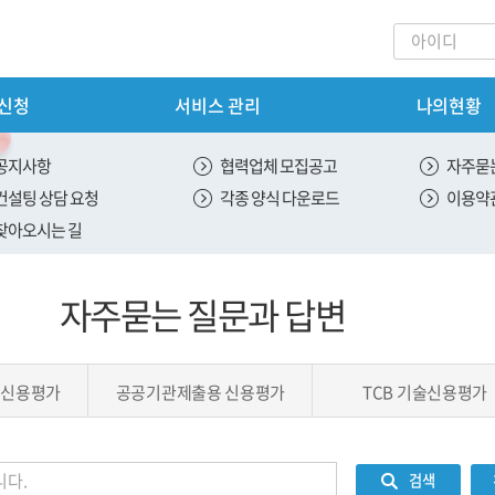
 신청
서비스 관리
나의현황
회원가입
내
서비스 신청
공지사항
협력업체 모집공고
자주묻는
컨설팅 상담 요청
각종 양식 다운로드
이용약
안내
신용 평가 서비스 신청
찾아오시는 길
스 안내
ESG 평가 서비스 신청
자주묻는 질문과 답변
안내
SH 평가 서비스 신청
 안내
 신용평가
공공기관제출용 신용평가
TCB 기술신용평가
절차
내
검색
도입안내