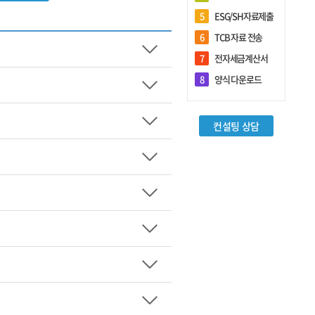
5
ESG/SH자료제출
6
TCB 자료 전송
7
전자세금계산서
회원관리
8
양식 다운로드
로그인
컨설팅 상담
회원가입
담당자 추가등록
아이디/비밀번호 찾기
기업정보 변경
담당자정보 변경
전체 담당자현황