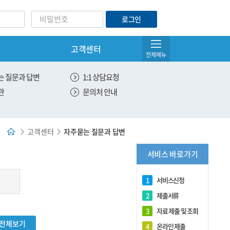
로그인
고객센터
아이디/비밀번호찾기
전체메뉴
서비스 관리
 질문과 답변
1:1 상담요청
관
문의처 안내
온라인 제출
유효한 서비스 조회
고객센터
자주묻는 질문과 답변
전체 서비스 조회
서비스 바로가기
DNA 제출용 원본출력
1
서비스신청
2
제출서류
3
자료 제출 및 조회
전체보기
4
온라인 제출