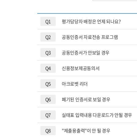
이용기관안
Q1
평가담당자 배정은 언제 되나요?
나의현황
Q2
공동인증서 자료전송 프로그램
평가자료 제
Q3
공동인증서가 안보일 경우
ESG/SH 
Q4
신용정보제공동의서
분기별 부가세
Q5
아크로벳 리더
PLUS(하반
Q6
폐기된 인증서로 보일 경우
서비스상품 
서비스상품 
Q7
실태표 입력내용 다운로드가 안될 경우
원청사 추가
Q8
"제출용출력"이 안 될 경우