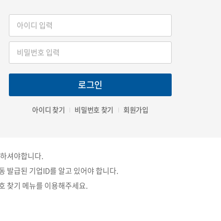
내
고객센터
로그인
출
공지사항
평가자료 제출
협력업체 모집공고
아이디 찾기
비밀번호 찾기
회원가입
제출(TAR/RMIS)
자주묻는 질문과 답변
기) 자료제출
1:1 상담요청
 하셔야합니다.
신청/진행 현황 조회
컨설팅 상담 요청
 발급된 기업ID를 알고 있어야 합니다.
발급결과 조회
각종 양식 다운로드
밀번호 찾기 메뉴를 이용해주세요.
자료 입력
이용약관