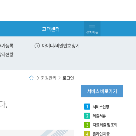
고객센터
전체메뉴
서비스 관리
추가등록
아이디/비밀번호 찾기
당자현황
온라인 제출
유효한 서비스 조회
회원관리
로그인
전체 서비스 조회
서비스 바로가기
DNA 제출용 원본출력
다.
1
서비스신청
2
제출서류
3
자료 제출 및 조회
4
온라인 제출