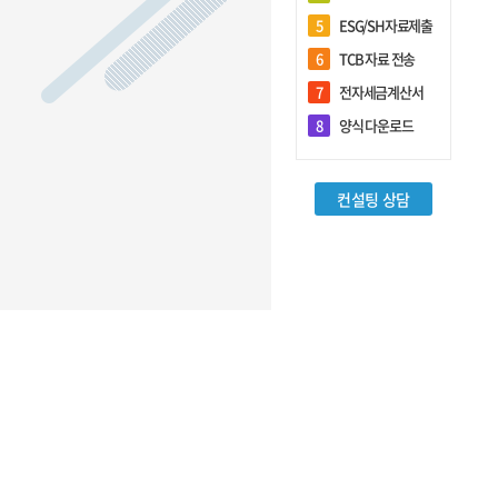
5
ESG/SH자료제출
6
TCB 자료 전송
7
전자세금계산서
회원관리
8
양식 다운로드
로그인
컨설팅 상담
회원가입
담당자 추가등록
아이디/비밀번호 찾기
기업정보 변경
담당자정보 변경
전체 담당자현황