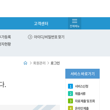
고객센터
전체메뉴
서비스 관리
추가등록
아이디/비밀번호 찾기
당자현황
온라인 제출
유효한 서비스 조회
회원관리
로그인
전체 서비스 조회
서비스 바로가기
DNA 제출용 원본출력
다.
1
서비스신청
2
제출서류
3
자료 제출 및 조회
4
온라인 제출