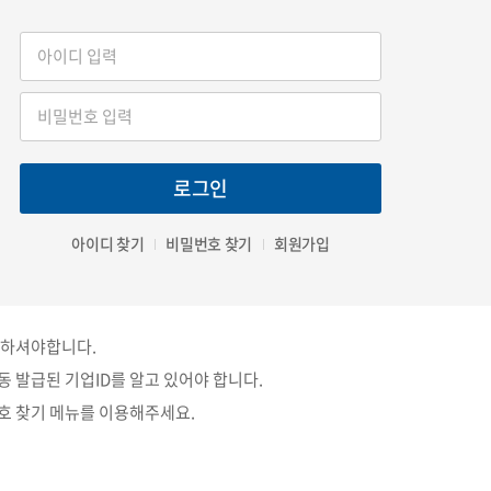
내
고객센터
로그인
출
공지사항
평가자료 제출
협력업체 모집공고
아이디 찾기
비밀번호 찾기
회원가입
제출(TAR/RMIS)
자주묻는 질문과 답변
기) 자료제출
1:1 상담요청
 하셔야합니다.
신청/진행 현황 조회
컨설팅 상담 요청
 발급된 기업ID를 알고 있어야 합니다.
발급결과 조회
각종 양식 다운로드
밀번호 찾기 메뉴를 이용해주세요.
자료 입력
이용약관