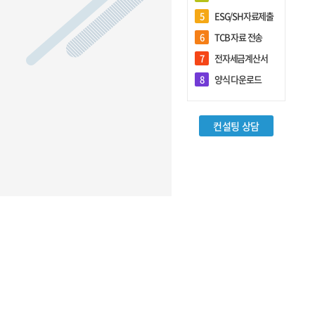
5
ESG/SH자료제출
6
TCB 자료 전송
7
전자세금계산서
회원관리
8
양식 다운로드
로그인
컨설팅 상담
회원가입
담당자 추가등록
아이디/비밀번호 찾기
기업정보 변경
담당자정보 변경
전체 담당자현황