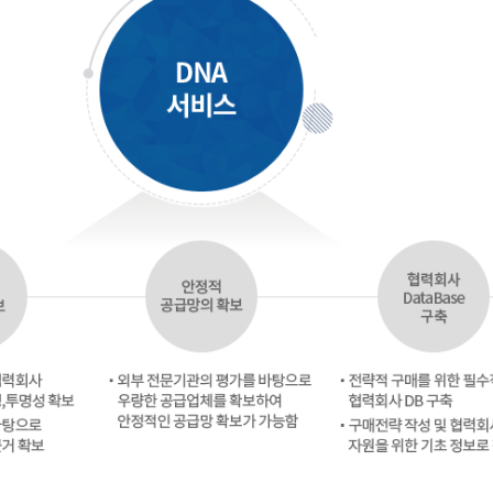
내
고객센터
출
공지사항
평가자료 제출
협력업체 모집공고
제출(TAR/RMIS)
자주묻는 질문과 답변
기) 자료제출
1:1 상담요청
신청/진행 현황 조회
컨설팅 상담 요청
발급결과 조회
각종 양식 다운로드
자료 입력
이용약관