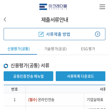
제출서류안내
서류제출 방법
신용평가(공통)
기술평가(공공)
ESG 평가
신용평가(공통) 서류
공동인증전송 매뉴얼
서류목록 다운로드
번호
서류
1
(필수)
온라인전송
기업실태표