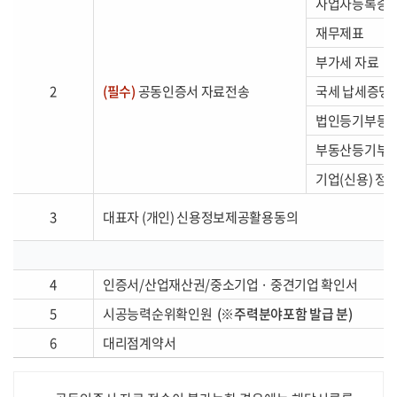
사업자등록증
재무제표
부가세 자료
2
(필수)
공동인증서 자료전송
국세 납세증명
법인등기부등본
부동산등기부
기업(신용) 정
3
대표자 (개인) 신용정보제공활용동의
4
인증서/산업재산권/중소기업 · 중견기업 확인서
5
시공능력순위확인원
(※주력분야포함 발급 분)
6
대리점계약서