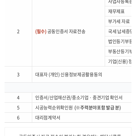
사업자등록증
재무제표
부가세 자료
2
(필수)
공동인증서 자료전송
국세 납세증명
법인등기부등본
부동산등기부
기업(신용) 정
3
대표자 (개인) 신용정보제공활용동의
4
인증서/산업재산권/중소기업 · 중견기업 확인서
5
시공능력순위확인원
(※주력분야포함 발급 분)
6
대리점계약서