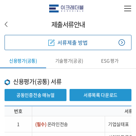
제출서류안내
서류제출 방법
신용평가(공통)
기술평가(공공)
ESG 평가
신용평가(공통) 서류
공동인증전송 매뉴얼
서류목록 다운로드
번호
서류
1
(필수)
온라인전송
기업실태표