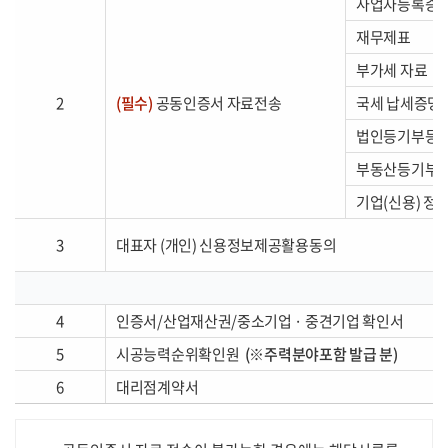
사업자등록증
재무제표
부가세 자료
2
(필수)
공동인증서 자료전송
국세 납세증명
법인등기부등본
부동산등기부
기업(신용) 정
3
대표자 (개인) 신용정보제공활용동의
4
인증서/산업재산권/중소기업 · 중견기업 확인서
5
시공능력순위확인원
(※주력분야포함 발급 분)
6
대리점계약서