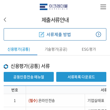
제출서류안내
서류제출 방법
신용평가(공통)
기술평가(공공)
ESG 평가
신용평가(공통) 서류
공동인증전송 매뉴얼
서류목록 다운로드
번호
서류
1
(필수)
온라인전송
기업실태표