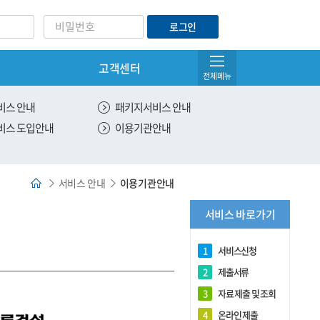
로그인
고객센터
아이디/비밀번호찾기
전체메뉴
서비스 관리
비스 안내
패키지서비스 안내
비스 도입안내
이용기관안내
온라인 제출
유효한 서비스 조회
서비스 안내
이용기관안내
전체 서비스 조회
서비스 바로가기
DNA 제출용 원본출력
1
서비스신청
2
제출서류
3
자료 제출 및 조회
4
온라인 제출