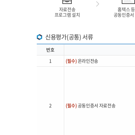
자료전송
홈텍스 
이용기관안
프로그램 설치
공동인증서
나의현황
신용평가(공통) 서류
번호
평가자료 제
1
(필수)
온라인전송
ESG/SH 
분기별 부가세
PLUS(하반
서비스상품 
2
(필수)
공동인증서 자료전송
서비스상품 
원청사 추가