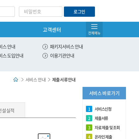
로그인
고객센터
아이디/비밀번호찾기
전체메뉴
서비스 관리
비스 안내
패키지서비스 안내
비스 도입안내
이용기관안내
온라인 제출
유효한 서비스 조회
서비스 안내
제출서류안내
전체 서비스 조회
서비스 바로가기
DNA 제출용 원본출력
1
서비스신청
건설실적
2
제출서류
3
자료 제출 및 조회
4
온라인 제출