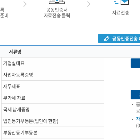
등록
공동인증서
내
자료전송
 준비
자료전송 클릭
고객센터
공동인증전송 
서류명
출
공지사항
기업실태표
평가자료 제출
협력업체 모집공고
사업자등록증명
제출(TAR/RMIS)
자주묻는 질문과 답변
재무제표
기) 자료제출
1:1 상담요청
부가세 자료
신청/진행 현황 조회
컨설팅 상담 요청
홈
국세 납세증명
발급결과 조회
각종 양식 다운로드
자
법인등기부등본(법인에 한함)
(0
자료 입력
이용약관
부동산등기부등본