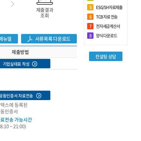
5
ESG/SH자료제출
제출결과
조회
6
TCB 자료 전송
7
전자세금계산서
회원관리
8
양식 다운로드
매뉴얼
서류목록 다운로드
제출방법
로그인
컨설팅 상담
기업실태표 작성
회원가입
담당자 추가등록
아이디/비밀번호 찾기
공동인증서 자료전송
기업정보 변경
텍스에 등록된
공동인증서
담당자정보 변경
료전송 가능시간
8:10 ~ 21:00)
전체 담당자현황